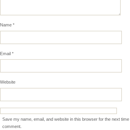
Name
*
Email
*
Website
Save my name, email, and website in this browser for the next time 
comment.