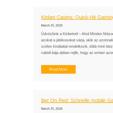
Kinbet Casino: Quick‑Hit Gamin
March 25, 2026
Üdvözlünk a Kinbetnél – Ahol Minden Máso
azokat a játékosokat várja, akik az azonnal
széles kínálattal rendelkezik, több mint öte
valódi bája abban rejlik, hogy az ember az
Read More
Bet On Red: Schnelle mobile Ge
March 25, 2026