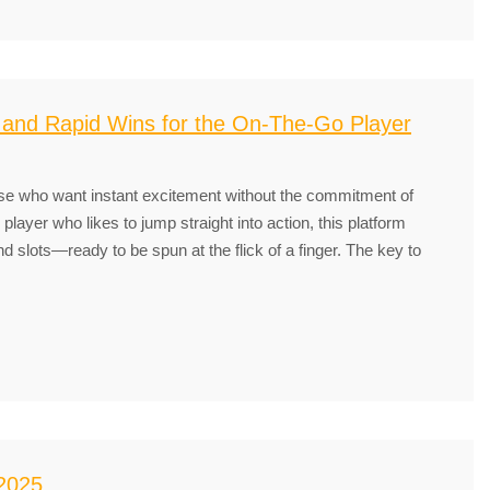
s and Rapid Wins for the On‑The‑Go Player
se who want instant excitement without the commitment of
ayer who likes to jump straight into action, this platform
 slots—ready to be spun at the flick of a finger. The key to
 2025