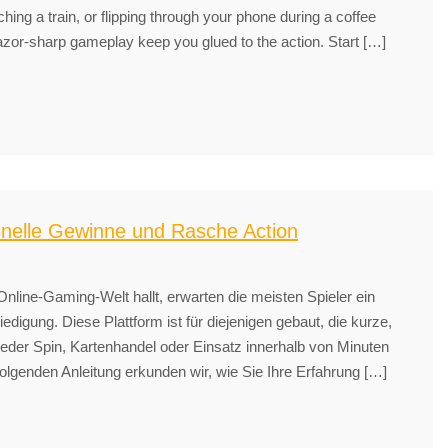
ing a train, or flipping through your phone during a coffee
razor‑sharp gameplay keep you glued to the action. Start […]
hnelle Gewinne und Rasche Action
ine-Gaming-Welt hallt, erwarten die meisten Spieler ein
digung. Diese Plattform ist für diejenigen gebaut, die kurze,
eder Spin, Kartenhandel oder Einsatz innerhalb von Minuten
folgenden Anleitung erkunden wir, wie Sie Ihre Erfahrung […]