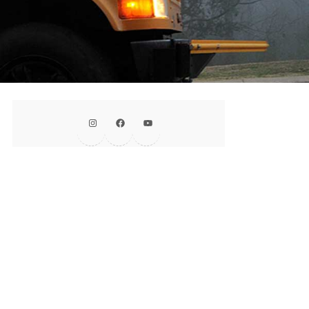
Instagram
Facebook
YouTube