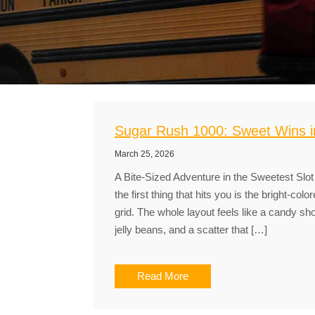
Sugar Rush 1000: Sweet Wins i
March 25, 2026
A Bite‑Sized Adventure in the Sweetest Slo
the first thing that hits you is the bright‑c
grid. The whole layout feels like a candy s
jelly beans, and a scatter that […]
Read More